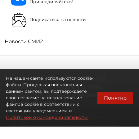
Присоединяйтесь!
Подписаться на новости
Новости СМИ2
Не метро единым: какой
На нашем сайте используются cookie-
транспорт будет возить
файлы. Продолжая пользоваться
данным сайтом, вы подтверждаете
жителей новых районов
Понятно
свое согласие на использование
Петербурга
файлов cookie в соответствии с
настоящим уведомлением и
Развитие метро в Петербурге отстало
Политикой о конфиденциальности.
от темпов застройки окраин города