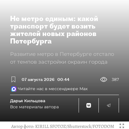
Не метро единым: какой
транспорт будет возить
жителей новых районов
Петербурга
Развитие метро в Петербурге отстало
от темпов застройки окраин города
07 августа 2026
00:44
387
Читайте нас в мессенджере Max
Дарья Кильцова
Все материалы автора
Автор фото:
KIRILL SFOTOZ/Shutterstock/FOTODOM