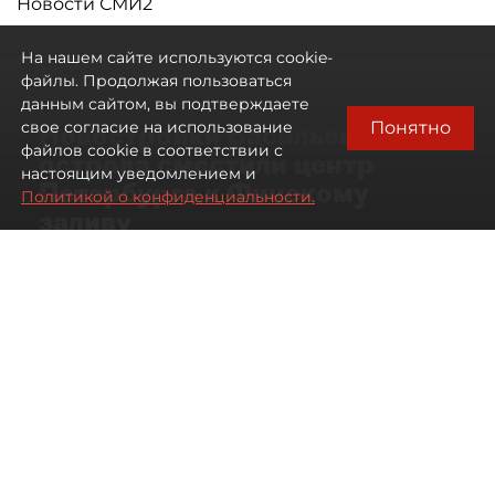
Новости СМИ2
На нашем сайте используются cookie-
файлы. Продолжая пользоваться
данным сайтом, вы подтверждаете
Понятно
свое согласие на использование
Новостройки Васильевского
файлов cookie в соответствии с
острова сместили центр
настоящим уведомлением и
Петербурга к Финскому
Политикой о конфиденциальности.
заливу
07 августа 2026
01:04
245
Читайте нас в мессенджере Max
Артемий Анин
Все материалы автора
Автор фото:
Сергей Ермохин/"ДП"