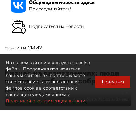
Обсуждаем новости здесь
Присоединяйтесь!
Подписаться на новости
Новости СМИ2
На нашем сайте используются cookie-
файлы. Продолжая пользоваться
Бизнес на впечатлениях: люди
данным сайтом, вы подтверждаете
платят за событие, собранное
Понятно
свое согласие на использование
для них
файлов cookie в соответствии с
настоящим уведомлением и
Автор фото:
Максим Змеев
Политикой о конфиденциальности.
04 августа 2026
15:51
2151
Читайте нас в мессенджере Max