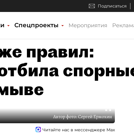
Подписаться
ки
Спецпроекты
Мероприятия
Реклам
же правил:
 отбила спорны
амыве
Автор фото:
Сергей Ермохин
Читайте нас в мессенджере Max