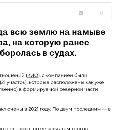
да всю землю на намыве
ва, на которую ранее
боролась в судах.
тношений (
КИО
), с компанией были
21 участок), которые расположены как уже
ственно) в формируемой северной части
аключены в 2021 году. По двум последним — в
ю под намыв по результатам торгов,