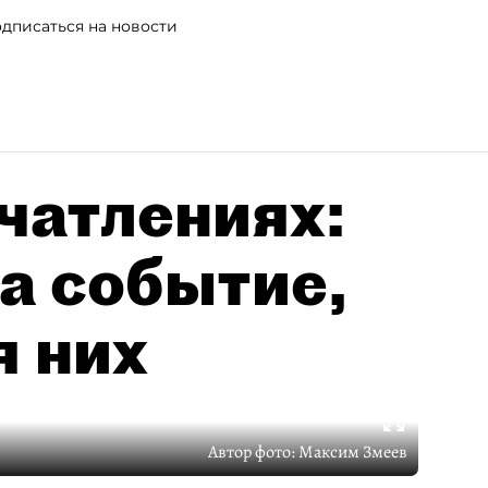
дписаться на новости
чатлениях:
а событие,
я них
Автор фото:
Максим Змеев