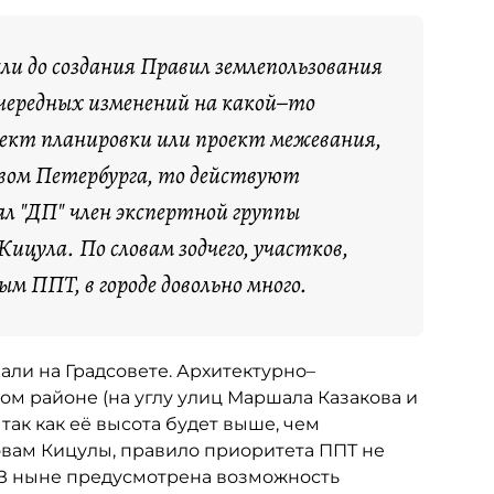
ли до создания Правил землепользования
 очередных изменений на какой–то
ект планировки или проект межевания,
вом Петербурга, то действуют
л "ДП" член экспертной группы
ицула. По словам зодчего, участков,
 ППТ, в городе довольно много.
ли на Градсовете. Архитектурно–
м районе (на углу улиц Маршала Казакова и
так как её высота будет выше, чем
вам Кицулы, правило приоритета ППТ не
 ПЗЗ ныне предусмотрена возможность