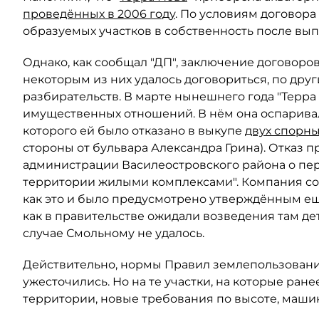
проведённых в 2006 году
. По условиям договора
образуемых участков в собственность после вы
Однако, как сообщал "ДП", заключение договоро
некоторым из них удалось договориться, по дру
разбирательств. В марте нынешнего года "Терра
имущественных отношений. В нём она оспаривал
которого ей было отказано в выкупе
двух спорны
стороны от бульвара Александра Грина). Отказ 
администрации Василеостровского района о п
территории жилыми комплексами". Компания соб
как это и было предусмотрено утверждённым ещё
как в правительстве ожидали возведения там дет
случае Смольному не удалось.
Действительно, нормы Правил землепользования
ужесточились. Но на те участки, на которые ра
территории, новые требования по высоте, маши