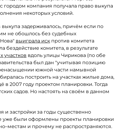
 с городом компания получала право выкупа
полнения некоторых условий.
в выкупа задерживалось, причём если по
гим не обошлось без судебных
 Нова"
выиграла иск
против комитета
а бездействие комитета, в результате
х участков
вдоль улицы Чирикова (по обе
правительства был дан "учитывая позицию
еренасыщении южной части намывной
иралась построить на участках жилые дома,
 в 2007 году проектом планировки. Тогда
ских садов. Но настоять на своём в данном
 и застройки за годы существенно
нее уже были оформлены проекты планировки
но–местам и прочему не распространяются.