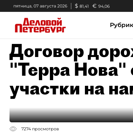
$
€
пятница, 07 августа 2026
81,41
94,06
Рубри
Договор доро
"Терра Нова"
участки на н
7274
просмотров