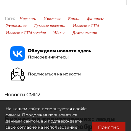
Новость
Ипотека
Банки
Финансы
Тэги:
Экономика
Деловые новости
Новости СПб
Новости СПб сегодня
Жилье
Девелопмент
Обсуждаем новости здесь
Присоединяйтесь!
Подписаться на новости
Новости СМИ2
На нашем сайте используются cookie-
файлы. Продолжая пользоваться
Бизнес на впечатлениях: люди
данным сайтом, вы подтверждаете
платят за событие, собранное
Понятно
свое согласие на использование