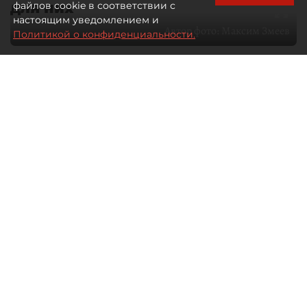
для них
файлов cookie в соответствии с
настоящим уведомлением и
Автор фото:
Максим Змеев
Политикой о конфиденциальности.
04 августа 2026
15:51
4489
Читайте нас в мессенджере Max
dp.ru
Все материалы автора
Летний календарь событий
обогатился во многих регионах.
Сегмент сегодня привлекателен как
для культурных институтов, так и для
бизнеса из "непрофильных" сфер.
Каким должен быть современный
фестиваль, чтобы оставаться
востребованным в условиях высокой
конкуренции, а также почему зритель