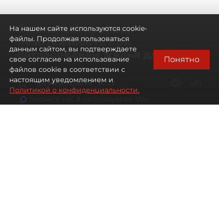
Смольный проявил
На нашем сайте используются cookie-
безотказность при
файлы. Продолжая пользоваться
данным сайтом, вы подтверждаете
согласовании жилья для ЛСР
Понятно
свое согласие на использование
файлов cookie в соответствии с
настоящим уведомлением и
06 августа 2026
16:37
483
Политикой о конфиденциальности.
Читайте нас в мессенджере Max
Павел Никифоров, Евгения Иванова
Все материалы автора
Автор фото:
Сергей Ермохин / "ДП"
"Группа ЛСР" оказалась главным бенефициаром