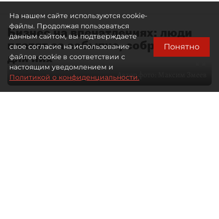
На нашем сайте используются cookie-
файлы. Продолжая пользоваться
Бизнес на впечатлениях: люди
данным сайтом, вы подтверждаете
платят за событие, собранное
Понятно
свое согласие на использование
для них
файлов cookie в соответствии с
настоящим уведомлением и
Автор фото:
Максим Змеев
Политикой о конфиденциальности.
04 августа 2026
15:51
1224
Читайте нас в мессенджере Max
dp.ru
Все материалы автора
Летний календарь событий
обогатился во многих регионах.
Сегмент сегодня привлекателен как
для культурных институтов, так и для
бизнеса из "непрофильных" сфер.