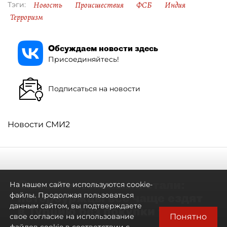
Новость
Происшествия
ФСБ
Индия
Тэги:
Терроризм
Обсуждаем новости здесь
Присоединяйтесь!
Подписаться на новости
Новости СМИ2
Самостоятельными стали:
На нашем сайте используются cookie-
петербуржцы всё чаще ездят
файлы. Продолжая пользоваться
данным сайтом, вы подтверждаете
в Турцию без покупки туров
Понятно
свое согласие на использование