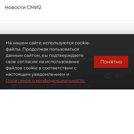
Новости СМИ2
Смольный проявил
На нашем сайте используются cookie-
безотказность при
файлы. Продолжая пользоваться
данным сайтом, вы подтверждаете
согласовании жилья для ЛСР
Понятно
свое согласие на использование
файлов cookie в соответствии с
настоящим уведомлением и
06 августа 2026
16:37
826
Политикой о конфиденциальности.
Читайте нас в мессенджере Max
Павел Никифоров, Евгения Иванова
Все материалы автора