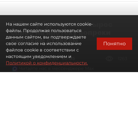
В Петербурге резко вырос
На нашем сайте используются cookie-
спрос на ипотеку вопреки
файлы. Продолжая пользоваться
данным сайтом, вы подтверждаете
высоким ставкам
Понятно
свое согласие на использование
файлов cookie в соответствии с
настоящим уведомлением и
09 августа 2026
00:05
1263
Политикой о конфиденциальности.
Читайте нас в мессенджере Max
Евгений Петров
Все материалы автора
Автор фото:
Сергей Ермохин / "ДП"
Банки заметили рост спроса на
ипотеку в Петербурге. Несмотря на
снижение процентных ставок, она