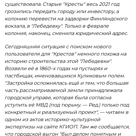
существовала. Старые "Кресты" весь 2021 год
грозились передать городу или инвестору, а
колонию перевести на задворки Финляндского
вокзала, в "Лебедевку". Только в феврале
колония, наконец, сменила юридический адрес.
Сегодняшняя ситуация с поиском нового
пользователя для "Крестов" немного похожа на
историю строительства этой "Лебедевки".
Возвели её в 1860–х годах на пустырях и
пастбищах, именовавшихся Куликовым полем.
"Застройка осложнялась ещё и тем, что большая
часть рассматриваемой земли принадлежала
городской управе, которая была согласна
уступить её МВД (под тюрьму. — Ред.) только под
конкретный и реализуемый проект", — читаем в
одном из актов историко–культурной
экспертизы на сайте КГИОП. Там же сообщается,
что городской выгон "был делом понятным и