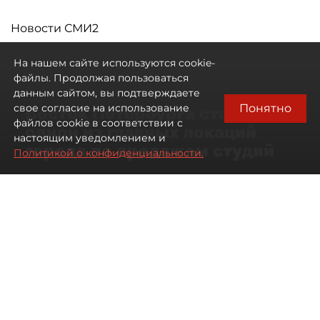
Новости СМИ2
На нашем сайте используются cookie-
файлы. Продолжая пользоваться
данным сайтом, вы подтверждаете
Понятно
свое согласие на использование
Восток Петербурга стал
файлов cookie в соответствии с
одной из главных локаций
настоящим уведомлением и
города по продажам студий
Политикой о конфиденциальности.
09 августа 2026
00:05
256
Читайте нас в мессенджере Max
Артемий Анин
Все материалы автора
Автор фото:
Мартьян Фролов