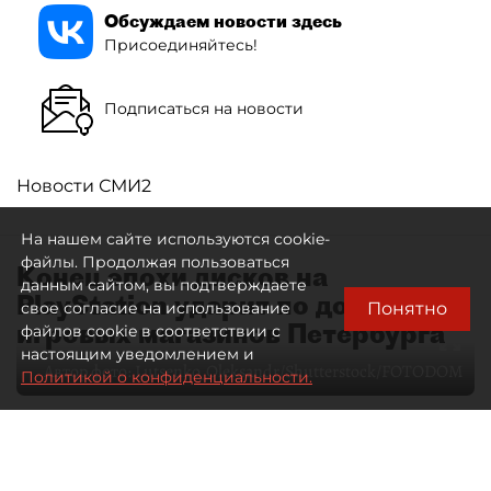
Обсуждаем новости здесь
Присоединяйтесь!
Подписаться на новости
Новости СМИ2
На нашем сайте используются cookie-
файлы. Продолжая пользоваться
Конец эпохи дисков на
данным сайтом, вы подтверждаете
PlayStation ударит по доходам
Понятно
свое согласие на использование
игровых магазинов Петербурга
файлов cookie в соответствии с
настоящим уведомлением и
Автор фото:
Lutsenko_Oleksandr/Shutterstock/FOTODOM
Политикой о конфиденциальности.
06 августа 2026
00:00
35
Читайте нас в мессенджере Max