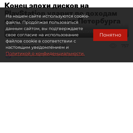
Конец эпохи дисков на
PlayStation ударит по доходам
На нашем сайте используются cookie-
игровых магазинов Петербурга
файлы. Продолжая пользоваться
данным сайтом, вы подтверждаете
Автор фото:
Lutsenko_Oleksandr/Shutterstock/FOTODOM
Понятно
свое согласие на использование
файлов cookie в соответствии с
06 августа 2026
00:00
757
настоящим уведомлением и
Политикой о конфиденциальности.
Читайте нас в мессенджере Max
Елизавета Цветкова
Все материалы автора
Специализированные игровые
магазины Петербурга рискуют
лишиться выручки в связи
с решением Sony прекратить выпуск
дисков для PlayStation.