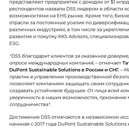
представляют предприятия с доходом от $1 млрд
респондентов назвали DSS лидером в области к
возможностями на EHS рынке. Кроме того, бизн
отрасли за постоянные усилия по диверсификац
различных индустриях, в том числе за укреплен
развития и покупку KKS Advisors, специализиро
ESG.
"DSS благодарит клиентов за оказанное довери
опросе международных компаний,
– отмечает
Та
DuPont Sustainable Solutions в России и СНГ.
–
М
практик в управлении производственной безоп
позволяет компаниям защищать своих сотрудник
создавать устойчивое будущее. От лица всей к
уверенность в наших возможностях, признание 
сотрудничества".
Достижения DSS отмечаются в независимом иссл
начиная с 2017 года DuPont Sustainable Solution