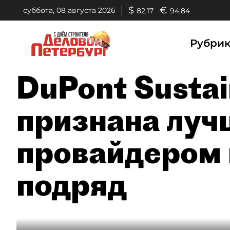
$
€
суббота, 08 августа 2026
82,17
94,84
Рубри
DuPont Sustai
признана лу
провайдером 
подряд