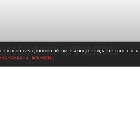
ьными стали:
пользоваться данным сайтом, вы подтверждаете свое согла
о конфиденциальности.
 всё чаще
ию без
в
 Турции без покупки туров