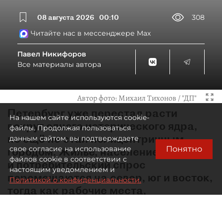
08 августа 2026
00:10
308
Читайте нас в мессенджере Max
Павел Никифоров
Все материалы автора
Автор фото:
Михаил Тихонов / "ДП"
Петербург уже перестал расти
На нашем сайте используются cookie-
вокруг одного исторического ядра,
файлы. Продолжая пользоваться
но ещё не стал полицентричным
данным сайтом, вы подтверждаете
Понятно
свое согласие на использование
городом. Жильё, население
файлов cookie в соответствии с
и потребительский спрос
настоящим уведомлением и
перемещаются на север, юг и восток,
Политикой о конфиденциальности.
тогда как рабочие места,
образование, культура
и значительная часть деловой