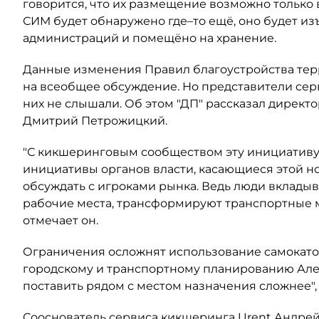
говорится, что их размещение возможно только 
СИМ будет обнаружено где–то ещё, оно будет и
администраций и помещёно на хранение.
Данные изменения Правил благоустройства тер
на всеобщее обсуждение. Но представители серв
них не слышали. Об этом "ДП" рассказал дирек
Дмитрий Петрожицкий.
"С кикшеринговым сообществом эту инициативу 
инициативы органов власти, касающиеся этой н
обсуждать с игроками рынка. Ведь люди вклады
рабочие места, трансформируют транспортные м
отмечает он.
Ограничения осложнят использование самокатов
городскому и транспортному планированию Алек
поставить рядом с местом назначения сложнее",
Сооснователь сервиса кикшеринга Urent Андрей