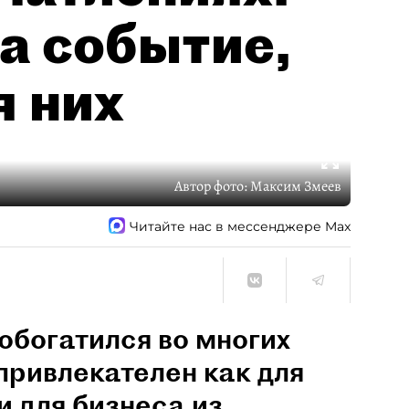
а событие,
я них
Автор фото:
Максим Змеев
Читайте нас в мессенджере Max
обогатился во многих
привлекателен как для
и для бизнеса из