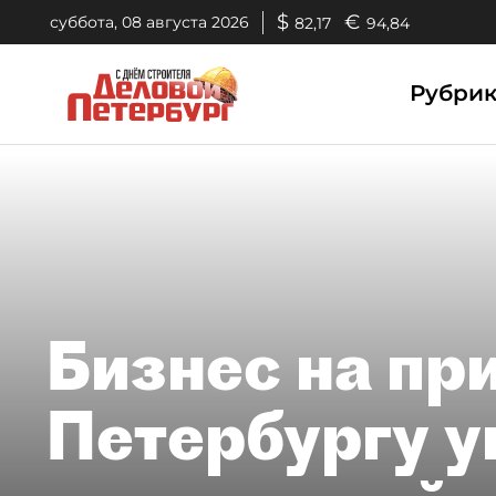
$
€
суббота, 08 августа 2026
82,17
94,84
Рубри
Бизнес на пр
Петербургу у