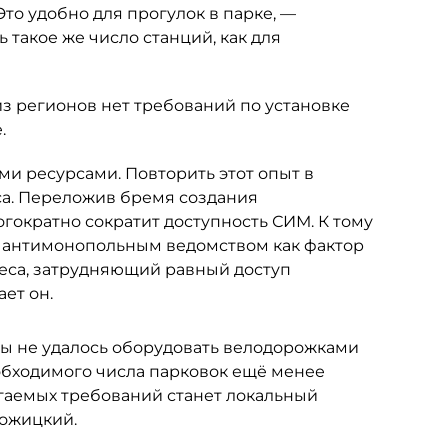
то удобно для прогулок в парке, —
 такое же число станций, как для
з регионов нет требований по установке
.
и ресурсами. Повторить этот опыт в
са. Переложив бремя создания
гократно сократит доступность СИМ. К тому
 антимонопольным ведомством как фактор
еса, затрудняющий равный доступ
ет он.
цы не удалось оборудовать велодорожками
обходимого числа парковок ещё менее
агаемых требований станет локальный
рожицкий.