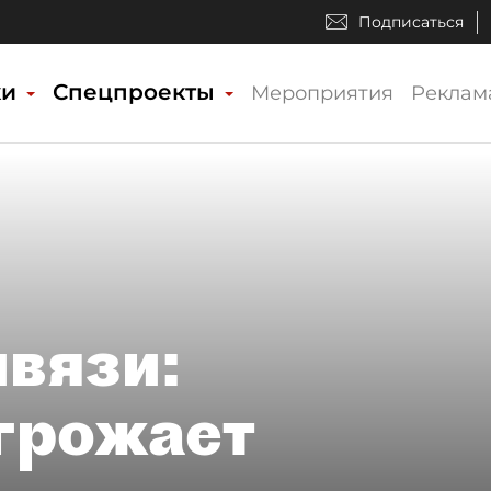
Подписаться
ки
Спецпроекты
Мероприятия
Реклам
ивязи:
грожает