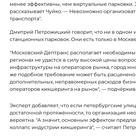
менее эффективны, чем виртуальные парковки. Э
рассказывает Чуйко. — Невозможно организовать
транспорта".
Дмитрий Петрожицкий говорит, что ни в одном и
станционных парковок. Они есть только в Москве
"Московский Дептранс располагает необходимым
регионах не удастся в силу высокой цены вопро
инфраструктуры на операторов рынка, город мно
же подобное требование может быть расценено
дополнительных, неправомерных расходов бизн
операторов кикшеринга на рынок", — подчёркива
Эксперт добавляет, что если петербургские ули
достаточной протяжённости, то организация не
вероятна. "А значит, основным эффектом предл
коллапс индустрии кикшеринга", — считает Пет