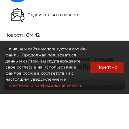
Подписаться на новости
Новости СМИ2
На нашем сайте используются cookie-
файлы. Продолжая пользоваться
Бизнес на впечатлениях: люди
данным сайтом, вы подтверждаете
платят за событие, собранное
Понятно
свое согласие на использование
для них
файлов cookie в соответствии с
настоящим уведомлением и
Автор фото:
Максим Змеев
Политикой о конфиденциальности.
04 августа 2026
15:51
3527
Читайте нас в мессенджере Max
dp.ru
Все материалы автора