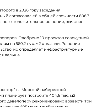
торого в 2026 году заседания
ный согласовал ей в общей сложности 806,3
чившего положительное решение, выяснил
лоперов. Одобрено 10 проектов совокупной
ктам на 560,2 тыс. м2 отказали. Решение
ьство, но определяет инфраструктурные
ся дальше.
Простор" на Морской набережной
ия планирует построить 404,6 тыс. м2
этого девелоперу рекомендовано возвести три
 школы по 825 мест и амбулаторно-