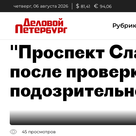
$
€
четверг, 06 августа 2026
81,41
94,06
Рубри
"Проспект Сл
после провер
подозрительн
45
просмотров