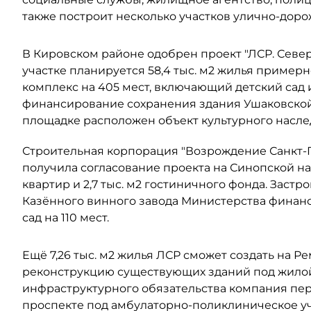
также построит несколько участков улично-дор
В Кировском районе одобрен проект "ЛСР. Северо
участке планируется 58,4 тыс. м2 жилья примерно
комплекс на 405 мест, включающий детский сад 
финансирование сохранения здания Ушаковской 
площадке расположен объект культурного наслед
Строительная корпорация "Возрождение Санкт-Пе
получила согласование проекта на Синопской наб
квартир и 2,7 тыс. м2 гостиничного фонда. Заст
Казённого винного завода Министерства финанс
сад на 110 мест.
Ещё 7,26 тыс. м2 жилья ЛСР сможет создать на Р
реконструкцию существующих зданий под жилой 
инфраструктурного обязательства компания пере
проспекте под амбулаторно-поликлиническое у