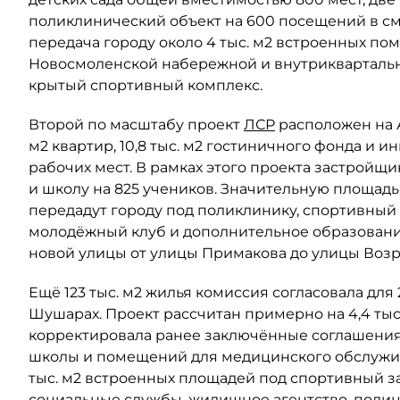
поликлинический объект на 600 посещений в сме
передача городу около 4 тыс. м2 встроенных по
Новосмоленской набережной и внутриквартальны
крытый спортивный комплекс.
Второй по масштабу проект
ЛСР
расположен на Ав
м2 квартир, 10,8 тыс. м2 гостиничного фонда и 
рабочих мест. В рамках этого проекта застройщи
и школу на 825 учеников. Значительную площад
передадут городу под поликлинику, спортивный 
молодёжный клуб и дополнительное образовани
новой улицы от улицы Примакова до улицы Воз
Ещё 123 тыс. м2 жилья комиссия согласовала для
Шушарах. Проект рассчитан примерно на 4,4 тыс
корректировала ранее заключённые соглашения 
школы и помещений для медицинского обслужив
тыс. м2 встроенных площадей под спортивный з
социальные службы, жилищное агентство, поли