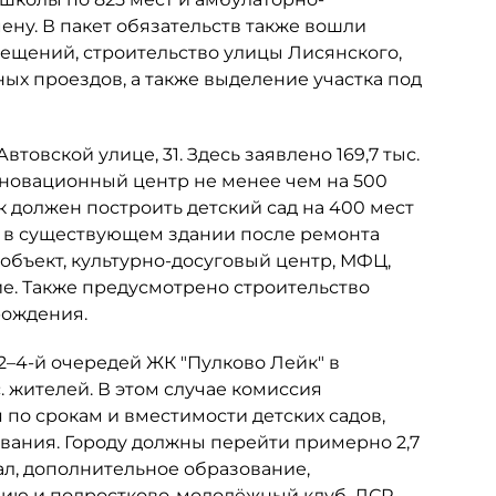
ну. В пакет обязательств также вошли
мещений, строительство улицы Лисянского,
х проездов, а также выделение участка под
товской улице, 31. Здесь заявлено 169,7 тыс.
инновационный центр не менее чем на 500
к должен построить детский сад на 400 мест
ь в существующем здании после ремонта
объект, культурно-досуговый центр, МФЦ,
е. Также предусмотрено строительство
рождения.
 2–4-й очередей ЖК "Пулково Лейк" в
. жителей. В этом случае комиссия
по срокам и вместимости детских садов,
ания. Городу должны перейти примерно 2,7
ал, дополнительное образование,
цию и подростково-молодёжный клуб. ЛСР