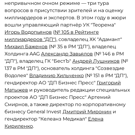
непривычном очном режиме — три тура
вопросов в присутствии зрителей и на оценку
миллиардеров и экспертов. В этом году в жюри
вошли управляющий партнёр УК "Теорема"
Игорь Водопьянов
(
№ 105 в Рейтинге
миллиардеров "ДП"
), совладелец ХК "Адамант"
Михаил Баженов
(№ 35 в РМ "ДП"), владелец
Холдинга AAG
Александр Завьялов
(№ 146 в РМ
"ДП"), владелец ГК "БестЪ"
Андрей Лушников
(№
137 в РМ "ДП"), основатель холдинга "Созвездие
Водолея"
Владимир Хильченко
(№ 151 в РМ "ДП"),
гендиректор АО "ДП Бизнес Пресс"
Григорий
Матыжев
и руководитель редакции специальных
проектов АО "ДП Бизнес Пресс" Артемий
Смирнов, а также директор по корпоративному
бизнесу General Invest
Дмитрий Миронин
и
гендиректор "Келеанз Медикал"
Елена
Кириленко
.