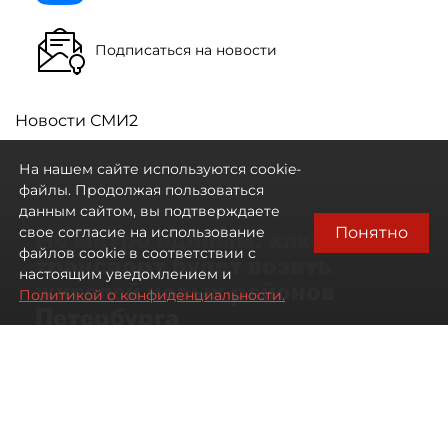
Подписаться на новости
Новости СМИ2
На нашем сайте используются cookie-
файлы. Продолжая пользоваться
данным сайтом, вы подтверждаете
Понятно
свое согласие на использование
Не метро единым: какой
файлов cookie в соответствии с
транспорт будет возить
настоящим уведомлением и
жителей новых районов
Политикой о конфиденциальности.
Петербурга
Развитие метро в Петербурге отстало
от темпов застройки окраин города