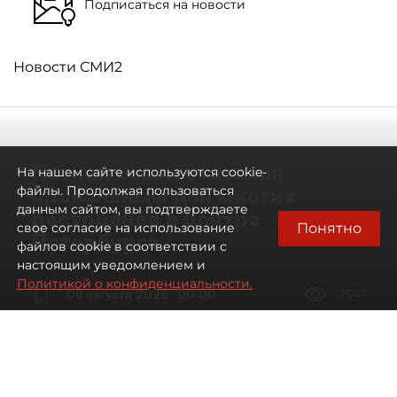
Подписаться на новости
Новости СМИ2
Летний сезон оказался
На нашем сайте используются cookie-
провальным для многих
файлы. Продолжая пользоваться
данным сайтом, вы подтверждаете
ресторанов в центре
Понятно
свое согласие на использование
Петербурга
файлов cookie в соответствии с
настоящим уведомлением и
Политикой о конфиденциальности.
06 августа 2026
00:00
1547
Читайте нас в мессенджере Max
Дарья Дмитриева
Все материалы автора