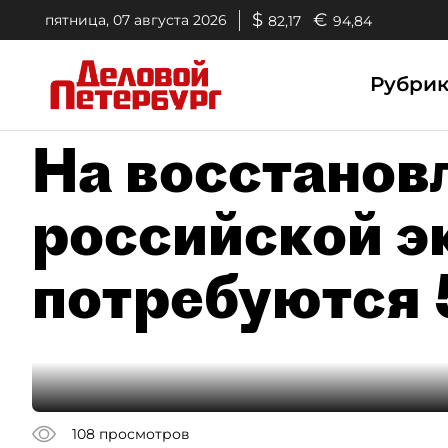
$
€
пятница, 07 августа 2026
82,17
94,84
Рубри
На восстанов
российской э
потребуются 
108
просмотров