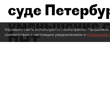
суде Петербу
уменьшение с
На нашем сайте используются cookie-файлы. Продолжая 
ПНТ
соответствии с настоящим уведомлением и
Политикой 
1154
просмотров
16:05
Дмитрий Маракулин
07 августа 2026
Все материалы автора
Совладелица АО "Петербургский нефтяной терми