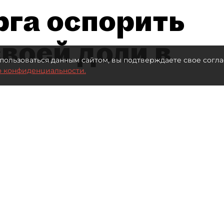
рга оспорить
воей доли в
пользоваться данным сайтом, вы подтверждаете свое согла
о конфиденциальности.
Автор фото:
Ваганов Антон / "ДП"
Читайте нас в мессенджере Max
нал" (ПНТ) Елена Васильева проиграла спор