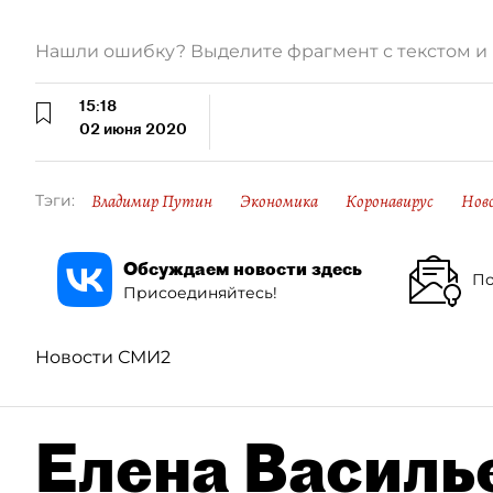
Нашли ошибку? Выделите фрагмент с текстом 
15:18
02 июня 2020
Владимир Путин
Экономика
Коронавирус
Нов
Тэги:
Обсуждаем новости здесь
По
Присоединяйтесь!
Новости СМИ2
Елена Василье