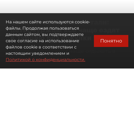
Самостоятельными стали:
На нашем сайте используются cookie-
петербуржцы всё чаще ездят
файлы. Продолжая пользоваться
данным сайтом, вы подтверждаете
в Турцию без покупки туров
Понятно
свое согласие на использование
файлов cookie в соответствии с
Петербуржцы стали чаще отдыхать в
настоящим уведомлением и
Турции без покупки туров
Политикой о конфиденциальности.
08 августа 2026
00:05
3325
Читайте нас в мессенджере Max
Дарья Дмитриева
Все материалы автора
Автор фото:
Михаил Тихонов / "ДП"