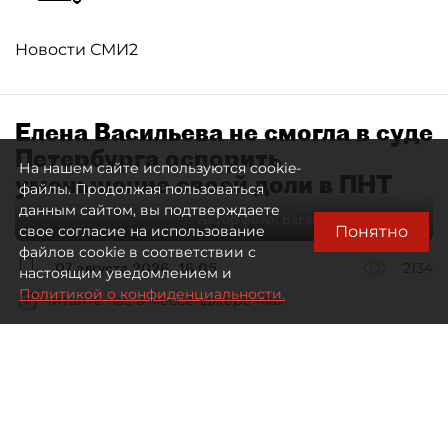
Новости СМИ2
Елена Васильева не смогла в суде
Петербурга оспорить
На нашем сайте используются cookie-
уменьшение своей доли в ПНТ
файлы. Продолжая пользоваться
данным сайтом, вы подтверждаете
Автор фото:
Ваганов Антон / "ДП"
Понятно
свое согласие на использование
файлов cookie в соответствии с
07 августа 2026
16:05
2134
настоящим уведомлением и
Политикой о конфиденциальности.
Читайте нас в мессенджере Max
Дмитрий Маракулин
Все материалы автора
Совладелица АО "Петербургский нефтяной