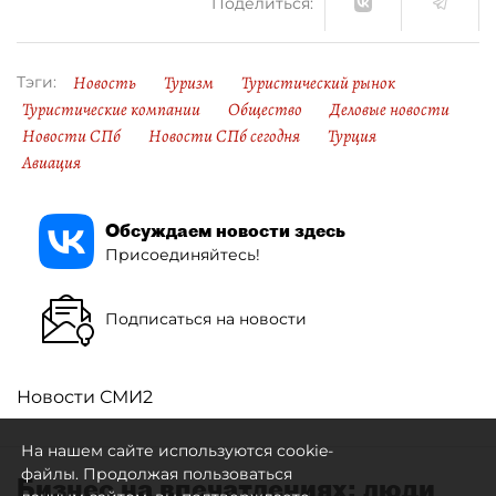
Поделиться:
Новость
Туризм
Туристический рынок
Тэги:
Туристические компании
Общество
Деловые новости
Новости СПб
Новости СПб сегодня
Турция
Авиация
Обсуждаем новости здесь
Присоединяйтесь!
Подписаться на новости
Новости СМИ2
На нашем сайте используются cookie-
файлы. Продолжая пользоваться
Бизнес на впечатлениях: люди