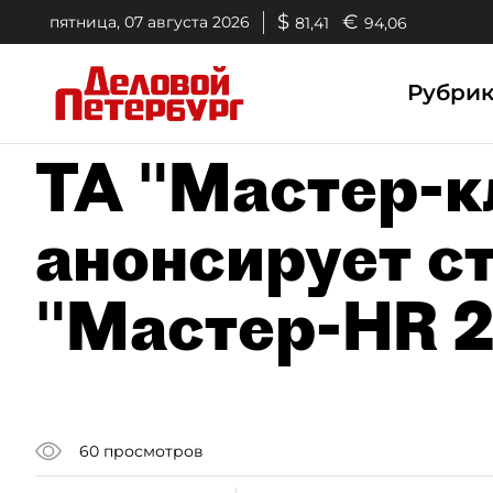
$
€
пятница, 07 августа 2026
81,41
94,06
Рубри
ТА "Мастер-к
анонсирует с
"Мастер-HR 
60
просмотров