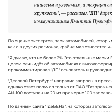
нишевым и уязвимым, а текущая с
хрупкость", — рассказал "ДП" дире
коммуникациям Дмитрий Прокофь
По оценке экспертов, парк автомобилей, котор
как и в других регионах, крайне мал относитель
"Я думаю, что не более 2%. Это отдельные марки
целом речь идёт об автомобилях с высокофорси
прокомментировал "ДП" основатель и руководит
"Деловой Петербург" направил запросы в пресс
однако ответ получил только от ПАО "Газпромне
АИ-100 доступен на 20 из примерно 100 заправо
По данным сайта "ГдеБЕНЗ", на котором автолюб