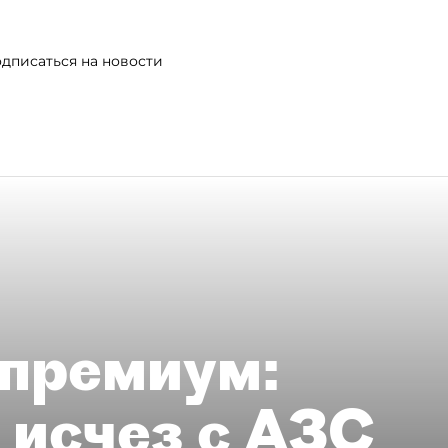
дписаться на новости
премиум:
 исчез с АЗС