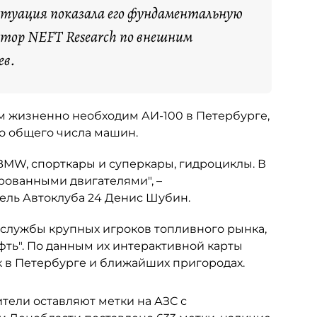
итуация показала его фундаментальную
ктор NEFT Research по внешним
ев.
ым жизненно необходим АИ-100 в Петербурге,
но общего числа машин.
 BMW, спорткары и суперкары, гидроциклы. В
рованными двигателями", –
ель Автоклуба 24 Денис Шубин.
-службы крупных игроков топливного рынка,
фть". По данным их интерактивной карты
к в Петербурге и ближайших пригородах.
ители оставляют метки на АЗС с