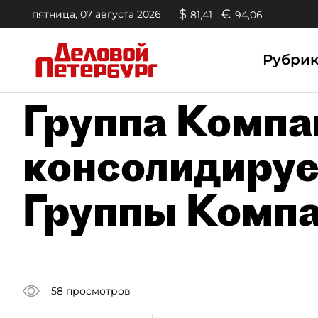
$
€
пятница, 07 августа 2026
81,41
94,06
Рубри
Группа Компа
консолидируе
Группы Компа
58
просмотров