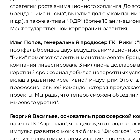
стратегии роста анимационного холдинга. До эт
бренда "Тима и Тома", выкупив долю у компании 
и др.), а также активы "ФДР" (более 10 анимацио
Межгосударственной корпорации развития.
Илья Попов, генеральный продюсер ГК "Рики":
"
портфель брендов двух ведущих анимационных ст
"Рики" помогает строить и монетизировать бренд
компания инвестировала 3 миллиона долларов в 
короткий срок сериал добился невероятных успе
вклад в развитие креативной индустрии. Это ст
профессиональной команде, которая продолжае
проекты. Мы рады, что теперь сможем объедини
мирового уровня".
Георгий Васильев, основатель продюсерской к
пакет в ГК "Аэроплан", я надеюсь, что продюсер
импульс развитию моих любимых "Фиксиков", кот
же с удовольствием приму участие в новых круп