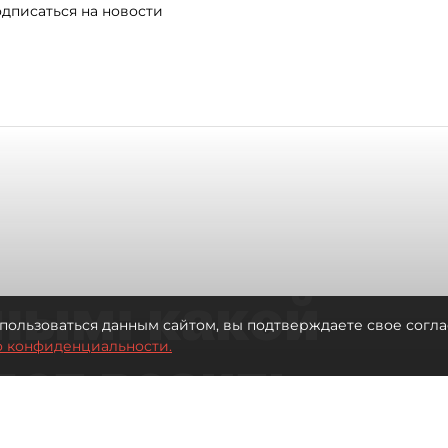
дписаться на новости
ным: какой
пользоваться данным сайтом, вы подтверждаете свое согла
о конфиденциальности.
дет возить
ых районов