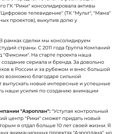
ого ГК "Рики" консолидировала активы
"Цифровое телевидение" (ТК "Мульт", "Мама"
нных проектов), выкупив долю у
В рамках сделки мы консолидируем
удий страны. С 2011 года Группа Компаний
 "Фиксики". На старте проекта наша
создание сериала и бренда. За довольно
хов в России и за рубежом и внес большой
ало возможно благодаря сильной
т выпускать новые интересные и успешные
ть наши усилия по созданию анимации
омпании "Аэроплан":
"Уступая контрольный
ский центр "Рики" сможет придать новый
орым я отдал больше 10 лет своей жизни. Я
ных анимационных проектах "Аэроплана", но