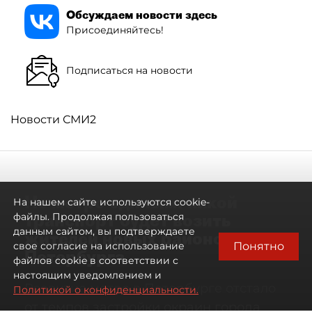
Обсуждаем новости здесь
Присоединяйтесь!
Подписаться на новости
Новости СМИ2
Не метро единым: какой
На нашем сайте используются cookie-
транспорт будет возить
файлы. Продолжая пользоваться
данным сайтом, вы подтверждаете
жителей новых районов
Понятно
свое согласие на использование
Петербурга
файлов cookie в соответствии с
настоящим уведомлением и
Развитие метро в Петербурге отстало
Политикой о конфиденциальности.
от темпов застройки окраин города