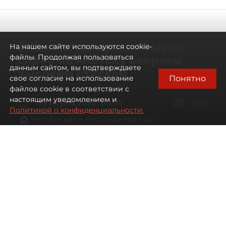
В Петербурге резко вырос
На нашем сайте используются cookie-
спрос на ипотеку вопреки
файлы. Продолжая пользоваться
данным сайтом, вы подтверждаете
высоким ставкам
Понятно
свое согласие на использование
файлов cookie в соответствии с
настоящим уведомлением и
09 августа 2026
00:05
1034
Политикой о конфиденциальности.
Читайте нас в мессенджере Max
Евгений Петров
Все материалы автора
Автор фото:
Сергей Ермохин / "ДП"
Банки заметили рост спроса на
ипотеку в Петербурге. Несмотря на