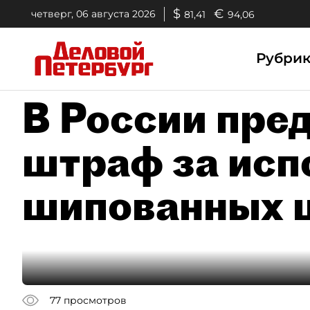
$
€
четверг, 06 августа 2026
81,41
94,06
Рубри
В России пре
штраф за исп
шипованных ш
77
просмотров