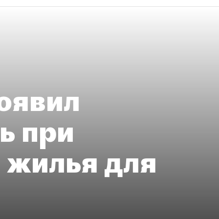
оявил
ь при
 жилья для