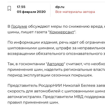
17:55
dp.ru
05 февраля 2020
Все материалы автора
В
Госдуме
обсуждают меры по снижению вреда, 
шины, пишет газета "
Коммерсант
".
По информации издания, речь идет об ограниче
шипованными шинами, штрафе за неправильное
возвращении обязательного опознавательного з
Так, в госкомпании "
Автодор
" считают, что необ
применения шин, наделить региональные власт
период эксплуатации сезонных покрышек.
Представитель РосдорНИИ Николай Беляев зая
скорость для автомобилей с шипованными шинами
автомагистралях. Представители МВД поддерж
правил применения шин.