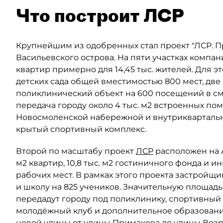
Что построит ЛСР
Крупнейшим из одобренных стал проект "ЛСР. 
Васильевского острова. На пяти участках компан
квартир примерно для 14,45 тыс. жителей. Для 
детских сада общей вместимостью 800 мест, две
поликлинический объект на 600 посещений в сме
передача городу около 4 тыс. м2 встроенных по
Новосмоленской набережной и внутриквартальны
крытый спортивный комплекс.
Второй по масштабу проект
ЛСР
расположен на Ав
м2 квартир, 10,8 тыс. м2 гостиничного фонда и 
рабочих мест. В рамках этого проекта застройщи
и школу на 825 учеников. Значительную площад
передадут городу под поликлинику, спортивный 
молодёжный клуб и дополнительное образовани
новой улицы от улицы Примакова до улицы Воз