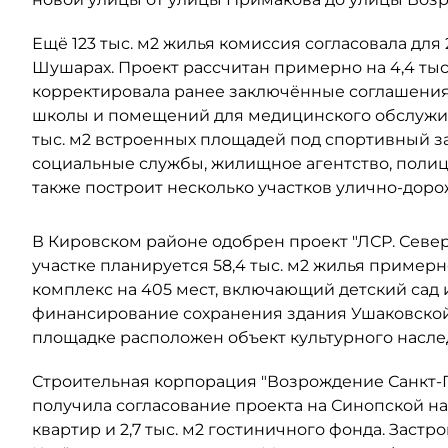
Ещё 123 тыс. м2 жилья комиссия согласовала для
Шушарах. Проект рассчитан примерно на 4,4 тыс
корректировала ранее заключённые соглашения 
школы и помещений для медицинского обслужив
тыс. м2 встроенных площадей под спортивный з
социальные службы, жилищное агентство, поли
также построит несколько участков улично-дор
В Кировском районе одобрен проект "ЛСР. Северо
участке планируется 58,4 тыс. м2 жилья примерно
комплекс на 405 мест, включающий детский сад 
финансирование сохранения здания Ушаковской 
площадке расположен объект культурного наслед
Строительная корпорация "Возрождение Санкт-Пе
получила согласование проекта на Синопской наб
квартир и 2,7 тыс. м2 гостиничного фонда. Заст