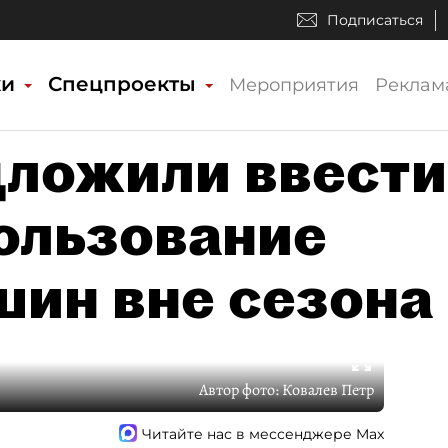
Подписаться
ки
Спецпроекты
Мероприятия
Реклам
дложили ввести
ользование
ин вне сезона
Автор фото:
Ковалев Петр
Читайте нас в мессенджере Max