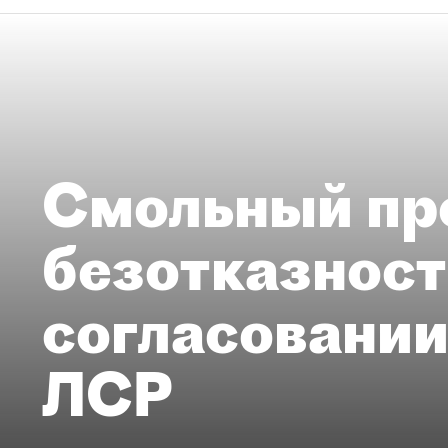
Смольный пр
безотказност
согласовании
ЛСР