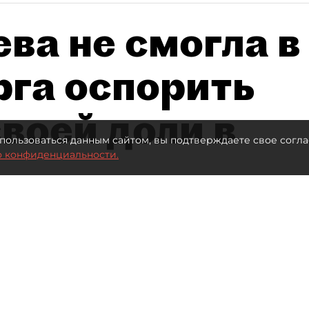
ва не смогла в
рга оспорить
воей доли в
пользоваться данным сайтом, вы подтверждаете свое согла
о конфиденциальности.
Автор фото:
Ваганов Антон / "ДП"
Читайте нас в мессенджере Max