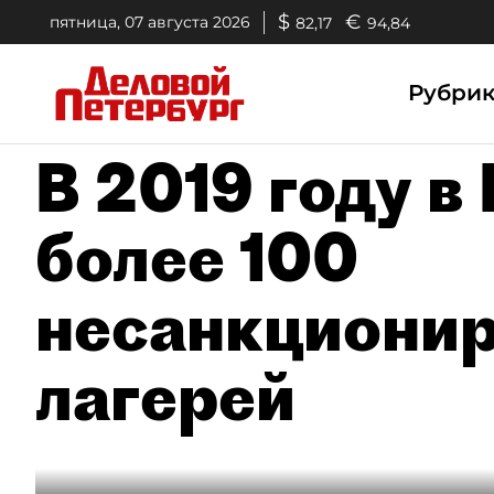
$
€
пятница, 07 августа 2026
82,17
94,84
Рубри
В 2019 году в
более 100
несанкционир
лагерей