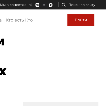
Мы в соцсетях:
Поиск по сайту
а
Кто есть Кто
Войти
и
х