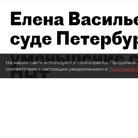
Елена Василье
суде Петербу
уменьшение с
На нашем сайте используются cookie-файлы. Продолжая 
ПНТ
соответствии с настоящим уведомлением и
Политикой 
1258
просмотров
16:05
Дмитрий Маракулин