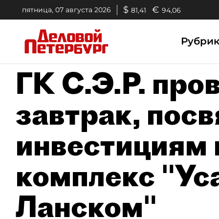
$
€
пятница, 07 августа 2026
81,41
94,06
Рубри
ГК С.Э.Р. про
завтрак, пос
инвестициям 
комплекс "Ус
Ланском"