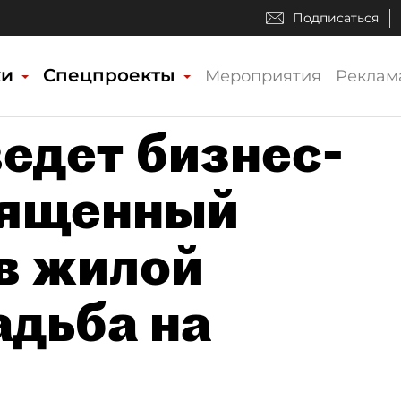
Подписаться
ки
Спецпроекты
Мероприятия
Реклам
ведет бизнес-
вященный
в жилой
адьба на