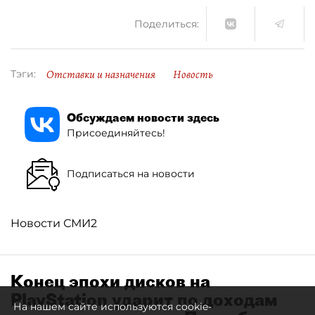
Поделиться:
Отставки и назначения
Новость
Тэги:
Обсуждаем новости здесь
Присоединяйтесь!
Подписаться на новости
Новости СМИ2
Конец эпохи дисков на
PlayStation ударит по доходам
На нашем сайте используются cookie-