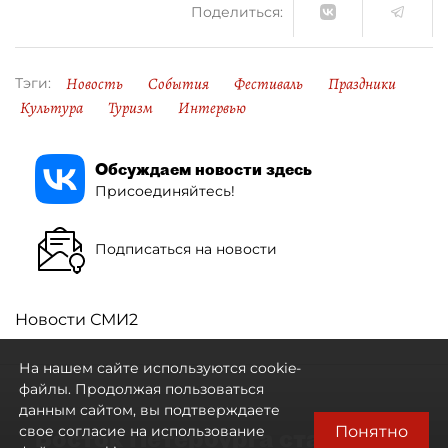
Поделиться:
Новость
События
Фестиваль
Праздники
Тэги:
Культура
Туризм
Интервью
Обсуждаем новости здесь
Присоединяйтесь!
Подписаться на новости
Новости СМИ2
На нашем сайте используются cookie-
файлы. Продолжая пользоваться
данным сайтом, вы подтверждаете
Понятно
свое согласие на использование
Восток Петербурга стал