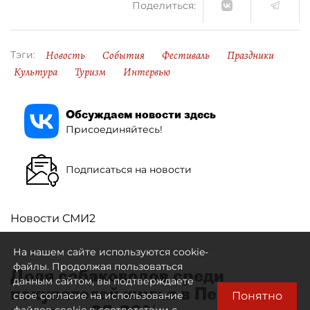
Поделиться:
Новость
События
Фестиваль
Праздники
Тэги:
Культура
Туризм
Интервью
Обсуждаем новости здесь
Присоединяйтесь!
Подписаться на новости
Новости СМИ2
На нашем сайте используются cookie-
файлы. Продолжая пользоваться
Доля собаководов среди
данным сайтом, вы подтверждаете
покупателей жилья в Петербурге
Понятно
свое согласие на использование