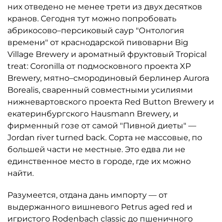
них отведено не менее трети из двух десятков
кранов. Сегодня тут можно попробовать
абрикосово–персиковый саур "Онтология
времени" от краснодарской пивоварни Big
Village Brewery и ароматный фруктовый Tropical
treat: Coronilla от подмосковного проекта XP
Brewery, мятно–смородиновый берлинер Aurora
Borealis, сваренный совместными усилиями
нижневартовского проекта Red Button Brewery и
екатеринбургского Hausmann Brewery, и
фирменный гозе от самой "Пивной диеты" —
Jordan river turned back. Сорта не массовые, по
большей части не местные. Это едва ли не
единственное место в городе, где их можно
найти.
Разумеется, отдана дань импорту — от
выдержанного вишневого Petrus aged red и
игристого Rodenbach classic до пшеничного