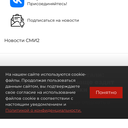
Присоединяйтесь!
Подписаться на новости
Новости СМИ2
Самостоятельными стали:
На нашем сайте используются cookie-
петербуржцы всё чаще ездят
файлы. Продолжая пользоваться
данным сайтом, вы подтверждаете
в Турцию без покупки туров
Понятно
свое согласие на использование
файлов cookie в соответствии с
Петербуржцы стали чаще отдыхать в
настоящим уведомлением и
Турции без покупки туров
Политикой о конфиденциальности.
08 августа 2026
00:05
957