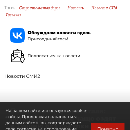
Строительство дорог
Новость
Новости СПб
Тэги:
Госзаказ
Обсуждаем новости здесь
Присоединяйтесь!
Подписаться на новости
Новости СМИ2
Самостоятельными стали:
На нашем сайте используются cookie-
петербуржцы всё чаще ездят
файлы. Продолжая пользоваться
данным сайтом, вы подтверждаете
в Турцию без покупки туров
Понятно
свое согласие на использование