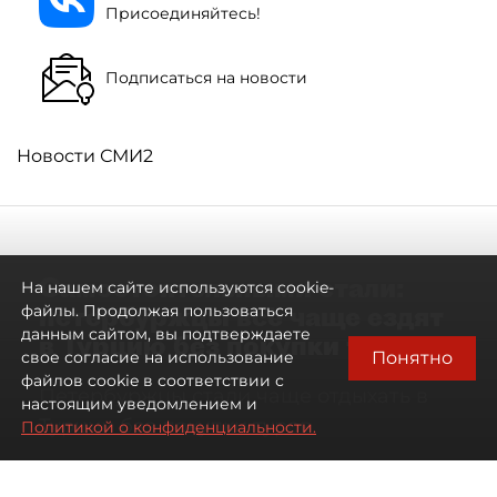
Присоединяйтесь!
Подписаться на новости
Новости СМИ2
Самостоятельными стали:
На нашем сайте используются cookie-
петербуржцы всё чаще ездят
файлы. Продолжая пользоваться
данным сайтом, вы подтверждаете
в Турцию без покупки туров
Понятно
свое согласие на использование
файлов cookie в соответствии с
Петербуржцы стали чаще отдыхать в
настоящим уведомлением и
Турции без покупки туров
Политикой о конфиденциальности.
08 августа 2026
00:05
1535