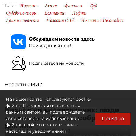
Новость
Акции
Финансы
Суд
Тэги:
Судебные споры
Компании
Нефть
Деловые новости
Новости СПб
Новости СПб сегодня
Обсуждаем новости здесь
Присоединяйтесь!
Подписаться на новости
Новости СМИ2
На нашем сайте используются cookie-
файлы. Продолжая пользоваться
Бизнес на впечатлениях: люди
данным сайтом, вы подтверждаете
платят за событие, собранное
Понятно
свое согласие на использование
для них
файлов cookie в соответствии с
настоящим уведомлением и