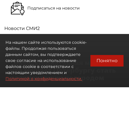
Подписаться на новости
Новости СМИ2
На нашем сайте используются cookie-
файлы. Продолжая пользоваться
данным сайтом, вы подтверждаете
Понятно
свое согласие на использование
"Безальтернативная модель":
файлов cookie в соответствии с
что мешает Петербургу стать
настоящим уведомлением и
полицентричным городом
Политикой о конфиденциальности.
Районы массовой застройки в
Петербурге стали развиваться
неравномерно
08 августа 2026
00:10
542