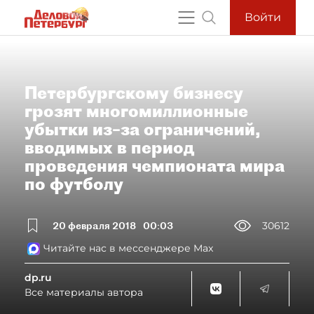
Войти
Петербургскому бизнесу
грозят многомиллионные
убытки из–за ограничений,
вводимых в период
проведения чемпионата мира
по футболу
20 февраля 2018
00:03
30612
Читайте нас в мессенджере Max
dp.ru
Все материалы автора