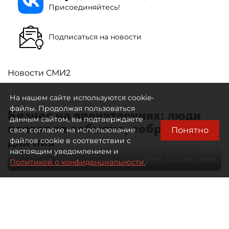
Присоединяйтесь!
Подписаться на новости
Новости СМИ2
На нашем сайте используются cookie-
файлы. Продолжая пользоваться
Бизнес на впечатлениях: люди
данным сайтом, вы подтверждаете
платят за событие, собранное
Понятно
свое согласие на использование
для них
файлов cookie в соответствии с
настоящим уведомлением и
Автор фото:
Максим Змеев
Политикой о конфиденциальности.
04 августа 2026
15:51
2813
Читайте нас в мессенджере Max
dp.ru