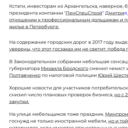
Кстати, инвесторам из Архангельска, наверное,
президента компании "
ЛенСпецСтрой
"
Дмитри
я
отношении к профессиональным дольщикам и по
жилье в Петербурге.
На содержание городских дорог в 2017 году выд
уверены, что этот госзаказ им не светит: побед
В Законодательном собрании небольшая сенсац
губернатора
Михаила Бродского
сменил чекист 
Полтавченко
по налоговой полиции
Юрий Шесте
Хорошие новости для участников потребительск
снизил число плановых проверок бизнеса,
но с 
закупки.
На улице мебельщиков тоже праздник.
Минпром
госнужд не только иностранной мебели,
но и то
материалов, если имеются отечественные анало