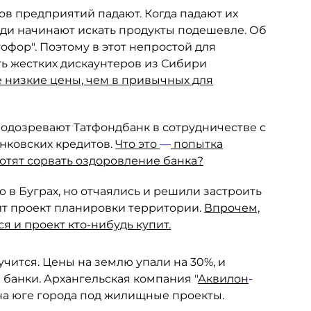
ов предприятий падают. Когда падают их
ди начинают искать продукты подешевле. Об
офор". Поэтому в этот непростой для
ть жестких дискаунтеров из Сибири
е низкие цены, чем в привычных для
одозревают Татфондбанк в сотрудничестве с
ковских кредитов.
Что это
—
попытка
отят сорвать оздоровление банка?
 в Буграх, но отчаялись и решили застроить
дит проект планировки территории.
Впрочем,
я и проект кто-нибудь купит.
лучится. Цены на землю упали на 30%, и
банки. Архангельская компания "
Аквилон
-
 на юге города под жилищные проекты.