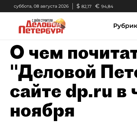
$
€
суббота, 08 августа 2026
82,17
94,84
Рубри
О чем почитат
"Деловой Пете
сайте dp.ru в 
ноября