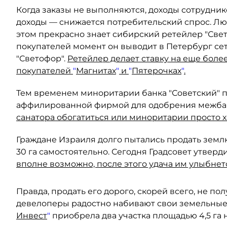
Когда заказы не выполняются, доходы сотрудник
доходы — снижается потребительский спрос. Лю
этом прекрасно знает сибирский ретейлер "Свет
покупателей момент он выводит в Петербург се
"Светофор".
Ретейлер делает ставку на еще боле
покупателей
"
Магнитах
"
и
"
Пятерочках
"
.
Тем временем миноритарии банка "Советский" п
аффилированной фирмой для одобрения межбан
санатора обогатиться или миноритарии просто х
Граждане Израиля долго пытались продать землю
30 га самостоятельно. Сегодня Градсовет утвер
вполне возможно, после этого удача им улыбнетс
Правда, продать его дорого, скорей всего, не по
девелоперы радостно набивают свои земельные 
Инвест
"
приобрела два участка площадью 4,5 га