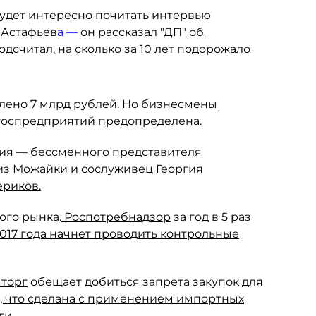
 будет интересно почитать интервью
Астафьев
а —
он рассказал "ДП"
об
дсчитал, на
сколько за 10 лет подорожало
елено 7 млрд рублей.
Но бизнесмены
а госпредприятий предопределена.
ия — бессменного представителя
из Можайки и сослуживец
Георгия
риков.
ого рынка.
Роспотребнадзор
за год в 5 раз
2017 года начнет проводить контрольные
торг
обещает добиться запрета закупок для
й, что сделана с применением импортных
ги.