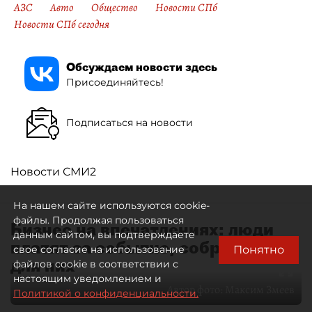
АЗС
Авто
Общество
Новости СПб
Новости СПб сегодня
Обсуждаем новости здесь
Присоединяйтесь!
Подписаться на новости
Новости СМИ2
На нашем сайте используются cookie-
файлы. Продолжая пользоваться
Бизнес на впечатлениях: люди
данным сайтом, вы подтверждаете
платят за событие, собранное
Понятно
свое согласие на использование
для них
файлов cookie в соответствии с
настоящим уведомлением и
Автор фото:
Максим Змеев
Политикой о конфиденциальности.