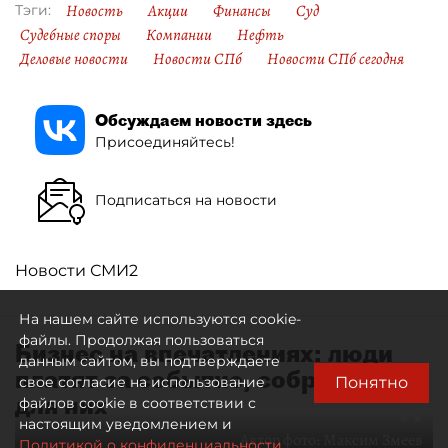
Новость
Акции
Финансы
Суд
Тэги:
Судебные споры
Компании
Нефть
Деловые новости
Новости СПб
Новости СПб сегодня
Обсуждаем новости здесь
Присоединяйтесь!
Подписаться на новости
Новости СМИ2
На нашем сайте используются cookie-
файлы. Продолжая пользоваться
Бизнес на впечатлениях: люди
данным сайтом, вы подтверждаете
платят за событие, собранное
Понятно
свое согласие на использование
для них
файлов cookie в соответствии с
настоящим уведомлением и
Автор фото:
Максим Змеев
Политикой о конфиденциальности.