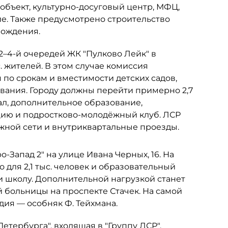
объект, культурно-досуговый центр, МФЦ,
е. Также предусмотрено строительство
рождения.
 2–4-й очередей ЖК "Пулково Лейк" в
. жителей. В этом случае комиссия
по срокам и вместимости детских садов,
ания. Городу должны перейти примерно 2,7
ал, дополнительное образование,
цию и подростково-молодёжный клуб. ЛСР
ожной сети и внутриквартальные проезды.
-Запад 2" на улице Ивана Черных, 16. На
 для 2,1 тыс. человек и образовательный
и школу. Дополнительной нагрузкой станет
больницы на проспекте Стачек. На самой
ия — особняк Ф. Тейхмана.
тербурга", входящая в "Группу ЛСР",