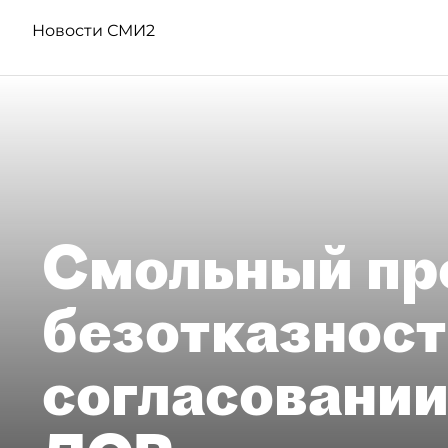
Новости СМИ2
Смольный пр
безотказност
согласовании