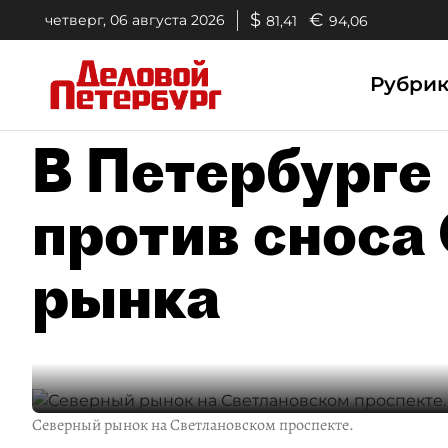
$
€
четверг, 06 августа 2026
81,41
94,06
Рубри
В Петербурге
против сноса
рынка
Северный рынок на Светлановском проспекте.