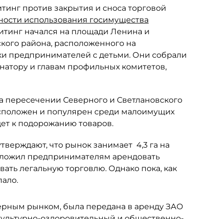
тинг против закрытия и сноса торговой
ости использования госимущества
Митинг начался на площади Ленина и
кого района, расположенного на
ки предпринимателей с детьми. Они собрали
рнатору и главам профильных комитетов,
а пересечении Северного и Светлановского
асположен и популярен среди малоимущих
дет к подорожанию товаров.
верждают, что рынок занимает 4,3 га на
дложил предпринимателям арендовать
вать легальную торговлю. Однако пока, как
пало.
ерным рынком, была передана в аренду ЗАО
 культурно-оздоровительный и общественно-