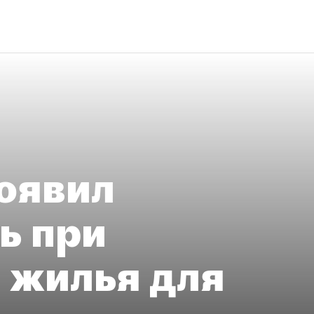
оявил
ь при
 жилья для