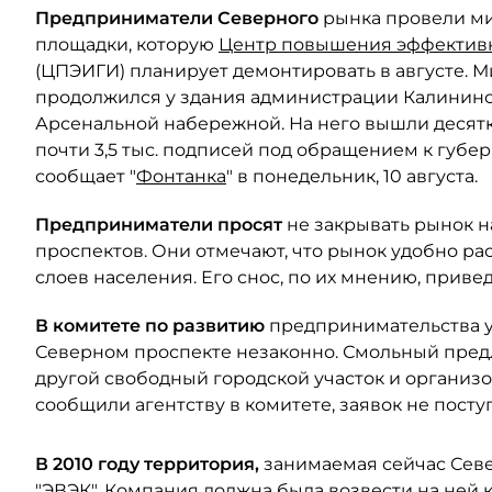
Предприниматели Северного
рынка провели ми
площадки, которую
Центр повышения эффективн
(ЦПЭИГИ) планирует демонтировать в августе. 
продолжился у здания администрации Калининс
Арсенальной набережной. На него вышли десят
почти 3,5 тыс. подписей под обращением к губе
сообщает "
Фонтанка
" в понедельник, 10 августа.
Предприниматели просят
не закрывать рынок н
проспектов. Они отмечают, что рынок удобно р
слоев населения. Его снос, по их мнению, приве
В комитете по развитию
предпринимательства ут
Северном проспекте незаконно. Смольный пре
другой свободный городской участок и организо
сообщили агентству в комитете, заявок не посту
В 2010 году территория,
занимаемая сейчас Сев
"ЭВЭК". Компания должна была возвести на ней