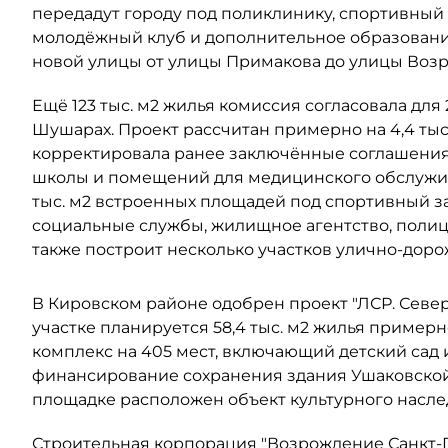
передадут городу под поликлинику, спортивный 
молодёжный клуб и дополнительное образовани
новой улицы от улицы Примакова до улицы Воз
Ещё 123 тыс. м2 жилья комиссия согласовала для
Шушарах. Проект рассчитан примерно на 4,4 тыс
корректировала ранее заключённые соглашения 
школы и помещений для медицинского обслужив
тыс. м2 встроенных площадей под спортивный з
социальные службы, жилищное агентство, поли
также построит несколько участков улично-дор
В Кировском районе одобрен проект "ЛСР. Северо
участке планируется 58,4 тыс. м2 жилья примерно
комплекс на 405 мест, включающий детский сад 
финансирование сохранения здания Ушаковской 
площадке расположен объект культурного наслед
Строительная корпорация "Возрождение Санкт-Пе