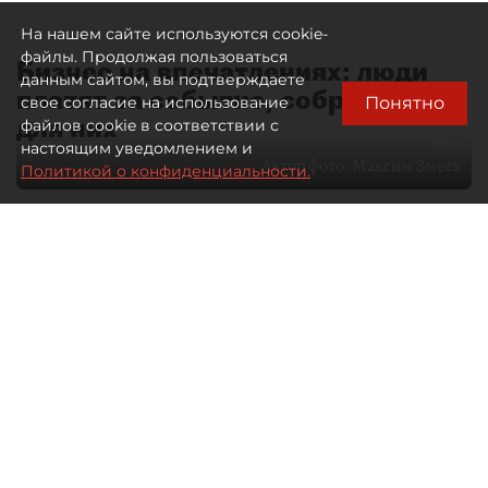
На нашем сайте используются cookie-
файлы. Продолжая пользоваться
Бизнес на впечатлениях: люди
данным сайтом, вы подтверждаете
платят за событие, собранное
Понятно
свое согласие на использование
для них
файлов cookie в соответствии с
настоящим уведомлением и
Автор фото:
Максим Змеев
Политикой о конфиденциальности.
04 августа 2026
15:51
1595
Читайте нас в мессенджере Max
dp.ru
Все материалы автора
Летний календарь событий
обогатился во многих регионах.
Сегмент сегодня привлекателен как
для культурных институтов, так и для
бизнеса из "непрофильных" сфер.