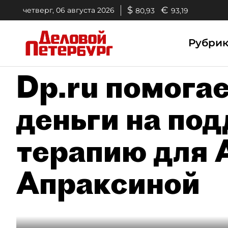
$
€
четверг, 06 августа 2026
80,93
93,19
Рубри
Dp.ru помогае
деньги на п
терапию для 
Апраксиной