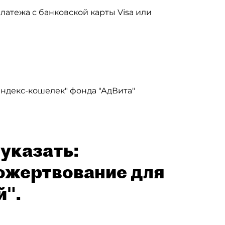
атежа с банковской карты Visa или
ндекс-кошелек" фонда "АдВита"
указать:
ожертвование для
й".