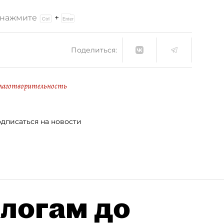
и нажмите
+
Поделиться:
лаготворительность
дписаться на новости
алогам до