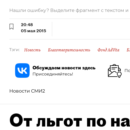
Нашли ошибку? Выделите фрагмент с текстом 
20:48
05 мая 2015
Новость
Благотворительность
Фонд AdVita
Б
Тэги:
Обсуждаем новости здесь
По
Присоединяйтесь!
Новости СМИ2
От льгот по н