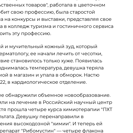
ственных товаров", работала в цветочном
бит свою профессию, была старостой
а на конкурсы и выставки, представляя свое
а в колледж туризма и гостиничного сервиса
воить эту профессию.
й и мучительный кожный зуд, который
рматологу, ее начали лечить от чесотки,
твие становилось только хуже. Появилась
однималась температура, девушка теряла
мой в магазин и упала в обморок. Настю
2, в кардиологическое отделение.
ее обнаружили объемное новообразование.
ли на лечение в Российский научный центр
стя прошла четыре курса химиотерапии "ПХТ
ультата. Девушку перенаправили в
ния высокодозной "химии". И теперь ей
репарат "Рибомустин" — четыре флакона