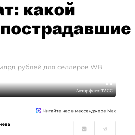
т: какой
 пострадавшие
 млрд рублей для селлеров WB
Автор фото:
ТАСС
Читайте нас в мессенджере Max
иева