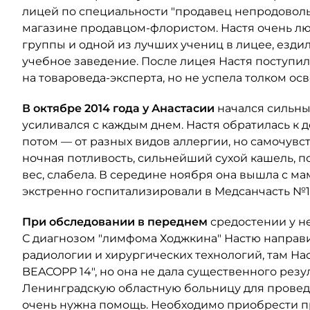
лицей по специальности "продавец непродоволь
магазине продавцом-флористом. Настя очень лю
группы и одной из лучших учениц в лицее, ездил
учебное заведение. После лицея Настя поступил
на товароведа-эксперта, но не успела толком ос
В октябре 2014 года у Анастасии
начался сильны
усиливался с каждым днем. Настя обратилась к де
потом — от разных видов аллергии, но самочувс
ночная потливость, сильнейший сухой кашель, п
вес, слабела. В середине ноября она вышла с ма
экстренно госпитализировали в Медсанчасть №12
При обследовании в переднем
средостении у н
С диагнозом "лимфома Ходжкина" Настю направи
радиологии и хирургических технологий, там На
BEACOPP 14", но она не дала существенного рез
Ленинградскую областную больницу для проведе
очень нужна помощь. Необходимо приобрести п