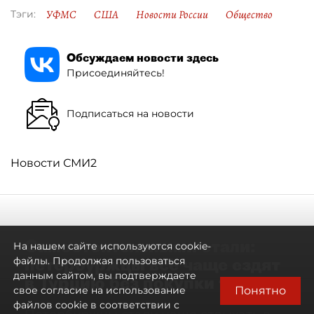
УФМС
США
Новости России
Общество
Тэги:
Обсуждаем новости здесь
Присоединяйтесь!
Подписаться на новости
Новости СМИ2
Самостоятельными стали:
На нашем сайте используются cookie-
петербуржцы всё чаще ездят
файлы. Продолжая пользоваться
данным сайтом, вы подтверждаете
в Турцию без покупки туров
Понятно
свое согласие на использование
файлов cookie в соответствии с