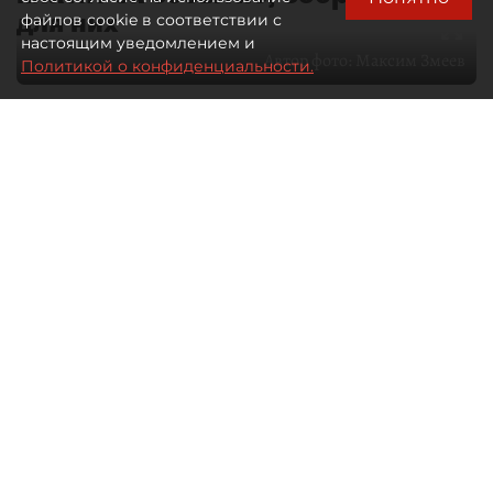
для них
файлов cookie в соответствии с
настоящим уведомлением и
Автор фото:
Максим Змеев
Политикой о конфиденциальности.
04 августа 2026
15:51
2637
Читайте нас в мессенджере Max
dp.ru
Все материалы автора
Летний календарь событий
обогатился во многих регионах.
Сегмент сегодня привлекателен как
для культурных институтов, так и для
бизнеса из "непрофильных" сфер.
Каким должен быть современный
фестиваль, чтобы оставаться
востребованным в условиях высокой