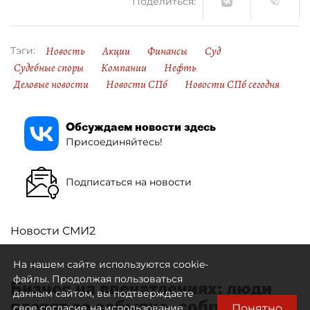
Поделиться:
Новость
Акции
Финансы
Суд
Тэги:
Судебные споры
Компании
Нефть
Деловые новости
Новости СПб
Новости СПб сегодня
Обсуждаем новости здесь
Присоединяйтесь!
Подписаться на новости
Новости СМИ2
На нашем сайте используются cookie-
файлы. Продолжая пользоваться
Бизнес на впечатлениях: люди
данным сайтом, вы подтверждаете
платят за событие, собранное
Понятно
свое согласие на использование