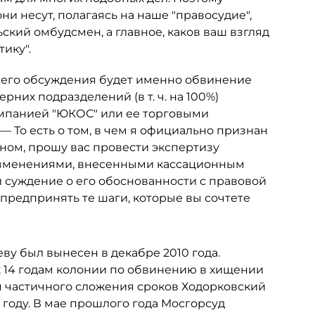
и несут, полагаясь на наше "правосудие",
кий омбудсмен, а главное, каков ваш взгляд
ику".
ашего обсуждения будет именно обвинение
рних подразделений (в т. ч. на 100%)
омпанией "ЮКОС" или ее торговыми
 То есть о том, в чем я официально признан
ом, прошу вас провести экспертизу
с изменениями, внесенными кассационным
и суждение о его обоснованности с правовой
 предпринять те шаги, которые вы сочтете
ву был вынесен в декабре 2010 года.
к 14 годам колонии по обвинению в хищении
м частичного сложения сроков Ходорковский
 году. В мае прошлого года Мосгорсуд