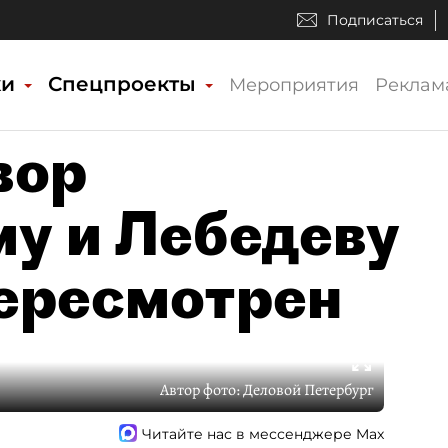
Подписаться
ки
Спецпроекты
Мероприятия
Реклам
вор
у и Лебедеву
ересмотрен
Автор фото:
Деловой Петербург
Читайте нас в мессенджере Max