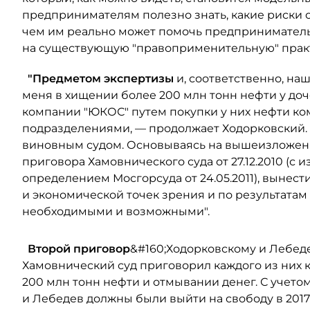
предпринимателям полезно знать, какие риски он
чем им реально может помочь предпринимательс
на существующую "правоприменительную" практ
"Предметом экспертизы
и, соответственно, н
меня в хищении более 200 млн тонн нефти у доче
компании "ЮКОС" путем покупки у них нефти к
подразделениями, — продолжает Ходорковский. —
виновным судом. Основываясь на вышеизложенн
приговора Хамовнического суда от 27.12.2010 (
определением Мосгорсуда от 24.05.2011), вынест
и экономической точек зрения и по результатам
необходимыми и возможными".
Второй приговор
&#160;Ходорковскому и Лебеде
Хамовнический суд приговорил каждого из них 
200 млн тонн нефти и отмывании денег. С учето
и Лебедев должны были выйти на свободу в 2017