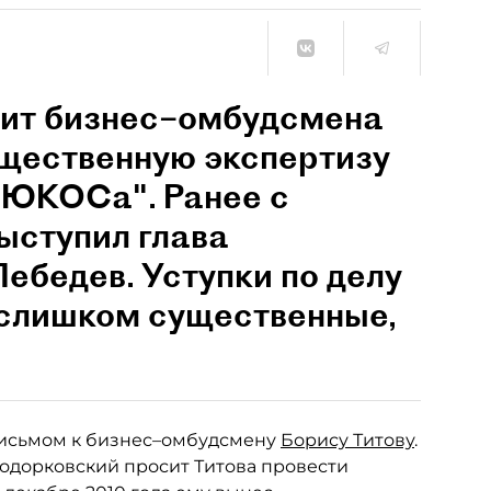
сит бизнес–омбудсмена
бщественную экспертизу
 "ЮКОСа". Ранее с
ыступил глава
ебедев. Уступки по делу
слишком существенные,
письмом к бизнес–омбудсмену
Борису Титову
.
Ходорковский просит Титова провести