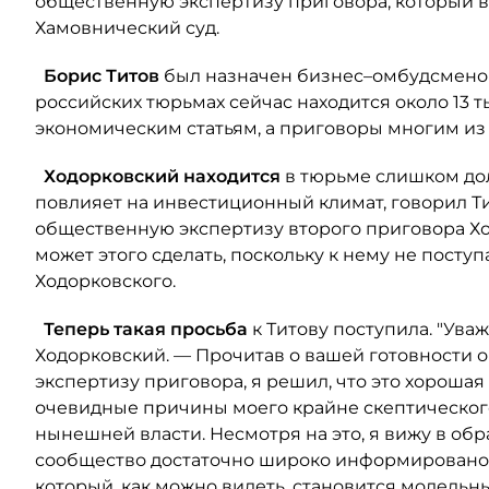
общественную экспертизу приговора, который в 
Хамовнический суд.
Борис
Титов
был назначен бизнес–омбудсменом 
российских тюрьмах сейчас находится около 13 
экономическим статьям, а приговоры многим из
Ходорковский
находится
в тюрьме слишком дол
повлияет на инвестиционный климат, говорил Ти
общественную экспертизу второго приговора Ход
может этого сделать, поскольку к нему не посту
Ходорковского.
Теперь такая просьба
к Титову поступила. "Ув
Ходорковский. — Прочитав о вашей готовности 
экспертизу приговора, я решил, что это хорошая
очевидные причины моего крайне скептическог
нынешней власти. Несмотря на это, я вижу в об
сообщество достаточно широко информировано 
который, как можно видеть, становится модельн