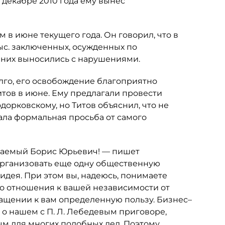
декабре 2010 года ему вынес
в июне текущего года. Он говорил, что в
тыс. заключенных, осужденных по
 них выносились с нарушениями.
го, его освобождение благоприятно
тов в июне. Ему предлагали провести
орковскому, но Титов объяснил, что не
пала формальная просьба от самого
ажаемый Борис Юрьевич! — пишет
организовать еще одну общественную
 идея. При этом вы, надеюсь, понимаете
о отношения к вашей независимости от
ращении к вам определенную пользу. Бизнес–
о нашем с П. Л. Лебедевым приговоре,
ым для многих подобных дел. Поэтому