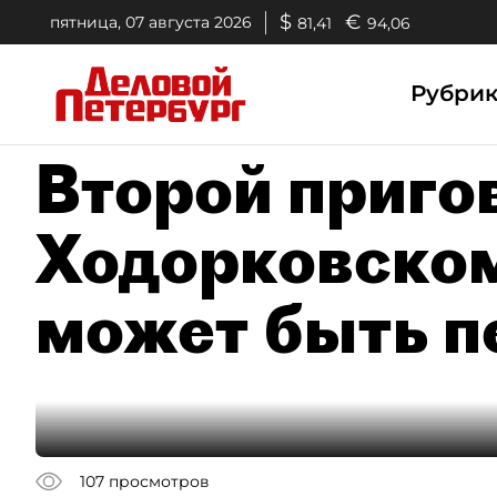
$
€
пятница, 07 августа 2026
81,41
94,06
Рубри
Второй приго
Ходорковском
может быть п
107
просмотров