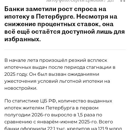
Автор фото:
Сергей Ермохин / "ДП"
Банки заметили рост спроса на
ипотеку в Петербурге. Несмотря на
снижение процентных ставок, она
всё ещё остаётся доступной лишь для
избранных.
В начале лета произошёл резкий всплеск
ипотечных выдач после периода стагнации в
2025 году. Он был вызван ожиданиями
ужесточения условий льготной ипотеки на
новостройки.
По статистике ЦБ РФ, количество выданных
ипотек жителям Петербурга в первом
полугодии 2026-го выросло в 1,5 раза по
сравнению с январём-июнем 2025-го. Всего
банки оформили 22,1 тыс. кредитов на 121,9 млрд